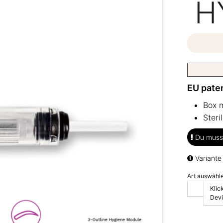
H
EU pate
Box m
Steri
Du musst
Variante
Art auswähle
Klic
Devi