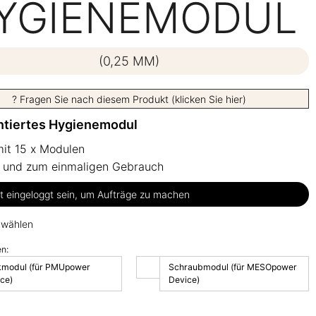
YGIENEMODUL
(0,25 MM)
? Fragen Sie nach diesem Produkt (klicken Sie hier)
ntiertes Hygienemodul
it 15 x Modulen
l und zum einmaligen Gebrauch
 eingeloggt sein, um Aufträge zu machen
 wählen
n:
kmodul (für PMUpower
Schraubmodul (für MESOpower
ce)
Device)