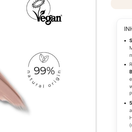
IN
S
M
m
R
e
w
P
5
H
(