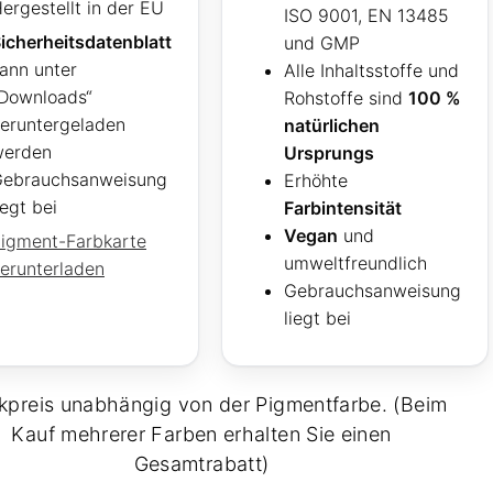
ergestellt in der EU
ISO 9001, EN 13485
icherheitsdatenblatt
und GMP
ann unter
Alle Inhaltsstoffe und
Downloads“
Rohstoffe sind
100 %
eruntergeladen
natürlichen
werden
Ursprungs
ebrauchsanweisung
Erhöhte
iegt bei
Farbintensität
Vegan
und
igment-Farbkarte
umweltfreundlich
erunterladen
Gebrauchsanweisung
liegt bei
kpreis unabhängig von der Pigmentfarbe. (Beim
Kauf mehrerer Farben erhalten Sie einen
Gesamtrabatt)