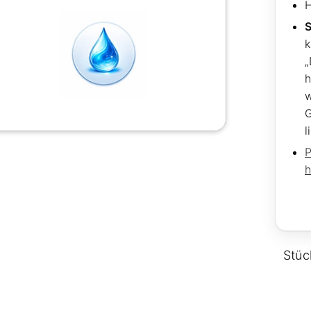
H
S
k
„
h
G
l
P
h
Stüc