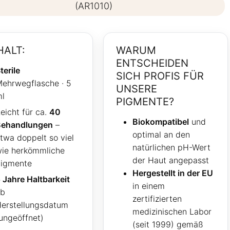
(AR1010)
HALT:
WARUM
ENTSCHEIDEN
terile
SICH PROFIS FÜR
ehrwegflasche · 5
UNSERE
l
PIGMENTE?
eicht für ca.
40
Biokompatibel
und
Behandlungen
–
optimal an den
twa doppelt so viel
natürlichen pH-Wert
ie herkömmliche
der Haut angepasst
igmente
Hergestellt in der EU
 Jahre Haltbarkeit
in einem
ab
zertifizierten
erstellungsdatum
medizinischen Labor
ungeöffnet)
(seit 1999) gemäß