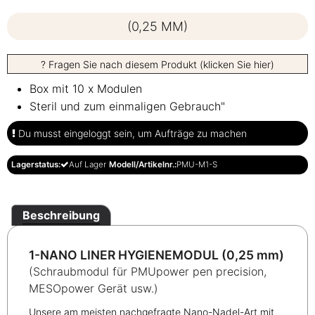
(0,25 MM)
? Fragen Sie nach diesem Produkt (klicken Sie hier)
Box mit 10 x Modulen
Steril und zum einmaligen Gebrauch"
Du musst eingeloggt sein, um Aufträge zu machen
Lagerstatus:
Auf Lager
Modell/Artikelnr.:
PMU-M1-S
Beschreibung
1-NANO LINER HYGIENEMODUL (0,25 mm)
(Schraubmodul für PMUpower pen precision,
MESOpower Gerät usw.)
Unsere am meisten nachgefragte Nano-Nadel-Art mit