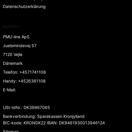
Datenschutzerklärung
KONTAKT
PMU-line ApS
Juelsmindevej 57
7120 Vejle
Dänemark
Telefon
:
+4571741108
Handy
:
+4526361108
E-Mail
:
USt-IdNr.
:
DK39967065
Bankverbindung
:
Sparekassen Kronjylland
BIC-kode: KRONDK22 IBAN: DK9461930013946124
Sitemap