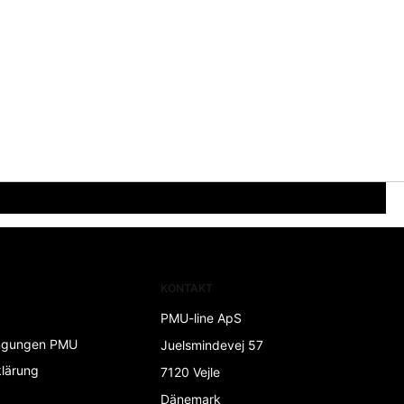
KONTAKT
PMU-line ApS
ngungen PMU
Juelsmindevej 57
lärung
7120 Vejle
Dänemark