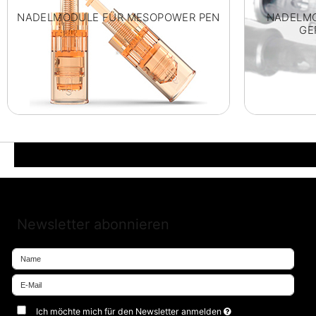
NADELMODULE FÜR MESOPOWER PEN
NADELM
GE
Newsletter abonnieren
Ich möchte mich für den Newsletter anmelden