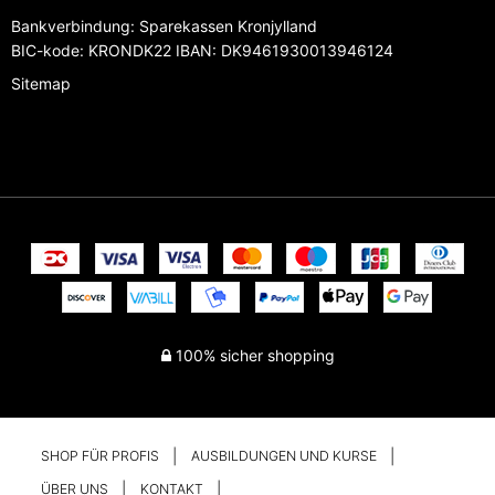
Bankverbindung
:
Sparekassen Kronjylland
BIC-kode: KRONDK22 IBAN: DK9461930013946124
Sitemap
100% sicher shopping
SHOP FÜR PROFIS
AUSBILDUNGEN UND KURSE
ÜBER UNS
KONTAKT