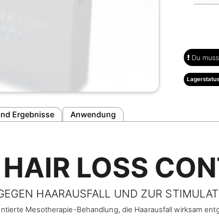
Du musst
Lagerstatus
nd Ergebnisse
Anwendung
 HAIR LOSS CO
 GEGEN HAARAUSFALL UND ZUR STIMUL
mentierte Mesotherapie-Behandlung, die Haarausfall wirksam en