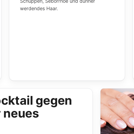
Schuppen, Seborrhoe und dünner
werdendes Haar.
cktail gegen
r neues