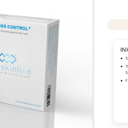
IN
5
1
5
F