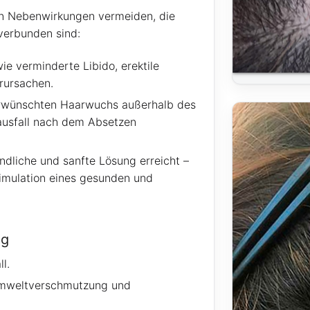
en Nebenwirkungen vermeiden, die
verbunden sind:
e verminderte Libido, erektile
rursachen.
erwünschten Haarwuchs außerhalb des
ausfall nach dem Absetzen
undliche und sanfte Lösung erreicht –
timulation eines gesunden und
ng
l.
 Umweltverschmutzung und