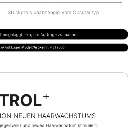
Stückpreis unabhängig vom Cocktailtyp
 eingeloggt sein, um Aufträge zu machen
:
Auf Lager
Modell/Artikelnr.:
MST9006
+
NTROL
ATION NEUEN HAARWACHSTUMS
tgegenwirkt und neues Haarwachstum stimuliert.