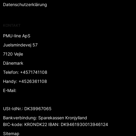
Datenschutzerklärung
KONTAKT
PMU-line ApS
Juelsmindevej 57
7120 Vejle
Dänemark
Telefon
:
+4571741108
Handy
:
+4526361108
E-Mail
:
USt-IdNr.
:
DK39967065
Bankverbindung
:
Sparekassen Kronjylland
BIC-kode: KRONDK22 IBAN: DK9461930013946124
Sitemap