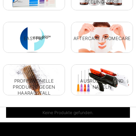
PEELING-SERIE
EASYPRP
AFTERCARE / HOMECARE
PROFESSIONELLE
AUSRÜSTUNG UND
PRODUKTE GEGEN
NADELN
HAARAUSFALL
Keine Produkte gefunden.