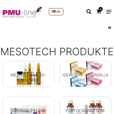
0
DE
MESOTECH PRODUKTE
MESOTECH MESO-
IDEALSKIN - SPONGILLA
COCKTAILS
SPICULE
OVERAGE FILLERS
FORTGESCHRITTENE