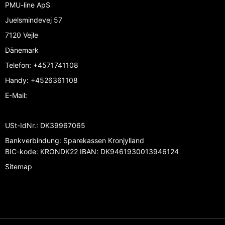
PMU-line ApS
Juelsmindevej 57
7120 Vejle
Dänemark
Telefon
:
+4571741108
Handy
:
+4526361108
E-Mail
:
USt-IdNr.
:
DK39967065
Bankverbindung
:
Sparekassen Kronjylland
BIC-kode: KRONDK22 IBAN: DK9461930013946124
Sitemap