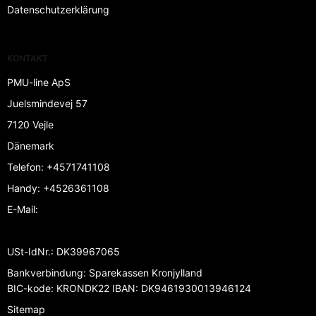
Datenschutzerklärung
KONTAKT
PMU-line ApS
Juelsmindevej 57
7120 Vejle
Dänemark
Telefon
:
+4571741108
Handy
:
+4526361108
E-Mail
:
USt-IdNr.
:
DK39967065
Bankverbindung
:
Sparekassen Kronjylland
BIC-kode: KRONDK22 IBAN: DK9461930013946124
Sitemap