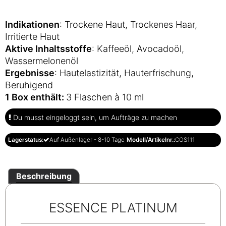
Indikationen
: Trockene Haut, Trockenes Haar,
Irritierte Haut
Aktive Inhaltsstoffe
: Kaffeeöl, Avocadoöl,
Wassermelonenöl
Ergebnisse
: Hautelastizität, Hauterfrischung,
Beruhigend
1 Box enthält:
3 Flaschen à 10 ml
Du musst eingeloggt sein, um Aufträge zu machen
Lagerstatus:
Auf Außenlager - 8-10 Tage
Modell/Artikelnr.:
COS111
Beschreibung
ESSENCE PLATINUM