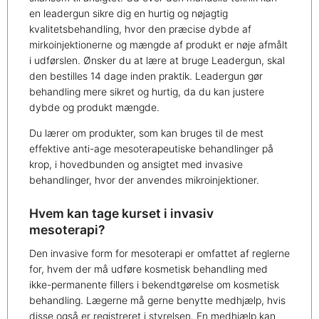
en leadergun sikre dig en hurtig og nøjagtig
kvalitetsbehandling, hvor den præcise dybde af
mirkoinjektionerne og mængde af produkt er nøje afmålt
i udførslen.
Ønsker du at lære at bruge Leadergun, skal
den bestilles 14 dage inden praktik. Leadergun gør
behandling mere sikret og hurtig, da du kan justere
dybde og produkt mængde.
Du lærer om produkter, som kan bruges til de mest
effektive anti-age mesoterapeutiske behandlinger på
krop, i hovedbunden og ansigtet med invasive
behandlinger, hvor der anvendes mikroinjektioner.
Hvem kan tage kurset i invasiv
mesoterapi?
Den invasive form for mesoterapi er omfattet af reglerne
for, hvem der må udføre kosmetisk behandling med
ikke-permanente fillers i bekendtgørelse om kosmetisk
behandling. Lægerne må gerne benytte medhjælp, hvis
disse også er registreret i styrelsen. En medhjælp kan