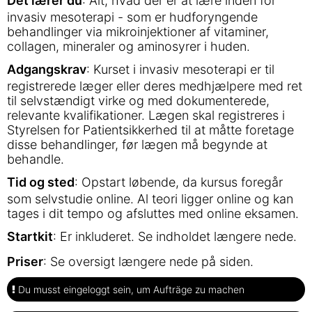
Det lærer du
: Alt, hvad der er at lære inden for
invasiv mesoterapi - som er hudforyngende
behandlinger via mikroinjektioner af vitaminer,
collagen, mineraler og aminosyrer i huden.
Adgangskrav
: Kurset i invasiv mesoterapi er til
registrerede læger eller deres medhjælpere med ret
til selvstændigt virke og med dokumenterede,
relevante kvalifikationer. Lægen skal registreres i
Styrelsen for Patientsikkerhed til at måtte foretage
disse behandlinger, før lægen må begynde at
behandle.
Tid og sted
: Opstart løbende, da kursus foregår
som selvstudie online. Al teori ligger online og kan
tages i dit tempo og afsluttes med online eksamen.
Startkit
: Er inkluderet. Se indholdet længere nede.
Priser
: Se oversigt længere nede på siden.
Du musst eingeloggt sein, um Aufträge zu machen