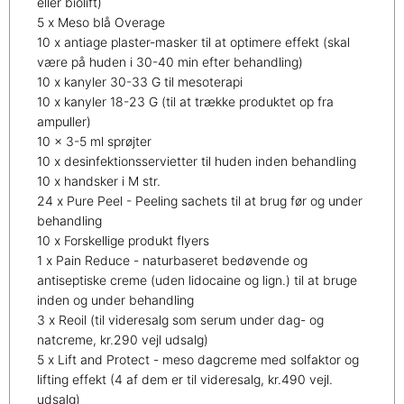
eller biolift)
5 x Meso blå Overage
10 x antiage plaster-masker til at optimere effekt (skal
være på huden i 30-40 min efter behandling)
10 x kanyler 30-33 G til mesoterapi
10 x kanyler 18-23 G (til at trække produktet op fra
ampuller)
10 x 3-5 ml sprøjter
10 x desinfektionsservietter til huden inden behandling
10 x handsker i M str.
24 x Pure Peel - Peeling sachets til at brug før og under
behandling
10 x Forskellige produkt flyers
1 x Pain Reduce - naturbaseret bedøvende og
antiseptiske creme (uden lidocaine og lign.) til at bruge
inden og under behandling
3 x Reoil (til videresalg som serum under dag- og
natcreme, kr.290 vejl udsalg)
5 x Lift and Protect - meso dagcreme med solfaktor og
lifting effekt (4 af dem er til videresalg, kr.490 vejl.
udsalg)