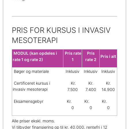
PRIS FOR KURSUS I INVASIV
MESOTERAPI
MODUL (kan opdeles i
Pris rate
Pris
Pris i alt
rate 1 og rate 2)
1
rate 2
Bøger og materiale
Inklusiv
Inklusiv
Inklusiv
Certificeret kursus i
Kr.
Kr.
Kr.
invasiv mesoterapi
7.500
7.400
14.900
Eksamensgebyr
Kr.
Kr.
Kr.
0
0
0
Alle priser ekskl. moms.
Vi tilbyder finansiering op til kr. 40.000, rentefri i 12