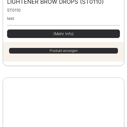
LIGHTENER BROW DROPS (ST0110)
ST0110
test
(Mehr Info)
Produkt anzeigen