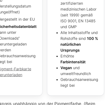
ab
zertifizierten
erstellungsdatum
medizinischen Labor
ungeöffnet)
(seit 1999) gemäß
ergestellt in der EU
ISO 9001, EN 13485
icherheitsdatenblatt
und GMP
ann unter
Alle Inhaltsstoffe und
Downloads“
Rohstoffe sind
100 %
eruntergeladen
natürlichen
werden
Ursprungs
ebrauchsanweisung
Erhöhte
iegt bei
Farbintensität
Vegan
und
igment-Farbkarte
umweltfreundlich
erunterladen
Gebrauchsanweisung
liegt bei
kpreis unabhängig von der Pigmentfarbe. (Beim