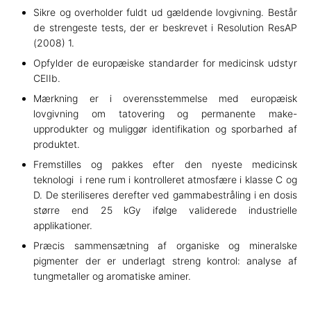
Sikre og overholder fuldt ud gældende lovgivning. Består
n
de strengeste tests, der er beskrevet i Resolution ResAP
(2008) 1.
Opfylder de europæiske standarder for medicinsk udstyr
CEIIb.
Mærkning er i overensstemmelse med europæisk
lovgivning om tatovering og permanente make-
upprodukter og muliggør identifikation og sporbarhed af
produktet.
Fremstilles og pakkes efter den nyeste medicinsk
teknologi i rene rum i kontrolleret atmosfære i klasse C og
D. De steriliseres derefter ved gammabestråling i en dosis
større end 25 kGy ifølge validerede industrielle
applikationer.
Præcis sammensætning af organiske og mineralske
pigmenter der er underlagt streng kontrol: analyse af
tungmetaller og aromatiske aminer.