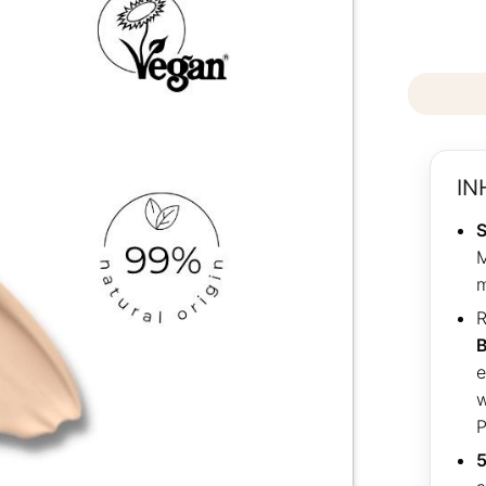
IN
S
M
m
R
e
w
P
5