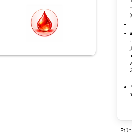
H
(
H
S
k
„
h
G
l
P
h
Stüc