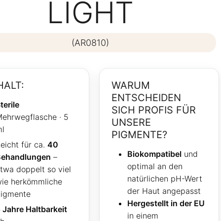
LIGHT
(AR0810)
HALT:
WARUM
ENTSCHEIDEN
terile
SICH PROFIS FÜR
ehrwegflasche · 5
UNSERE
l
PIGMENTE?
eicht für ca.
40
Biokompatibel
und
Behandlungen
–
optimal an den
twa doppelt so viel
natürlichen pH-Wert
ie herkömmliche
der Haut angepasst
igmente
Hergestellt in der EU
 Jahre Haltbarkeit
in einem