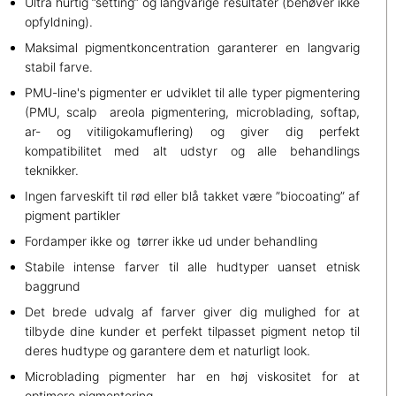
Ultra hurtig ”setting” og langvarige resultater (behøver ikke
opfyldning).
Maksimal pigmentkoncentration garanterer en langvarig
stabil farve.
PMU-line's pigmenter er udviklet til alle typer pigmentering
(PMU, scalp areola pigmentering, microblading, softap,
ar- og vitiligokamuflering) og giver dig perfekt
kompatibilitet med alt udstyr og alle behandlings
teknikker.
Ingen farveskift til rød eller blå takket være ”biocoating” af
pigment partikler
Fordamper ikke og tørrer ikke ud under behandling
Stabile intense farver til alle hudtyper uanset etnisk
baggrund
Det brede udvalg af farver giver dig mulighed for at
tilbyde dine kunder et perfekt tilpasset pigment netop til
deres hudtype og garantere dem et naturligt look.
Microblading pigmenter har en høj viskositet for at
optimere pigmentering