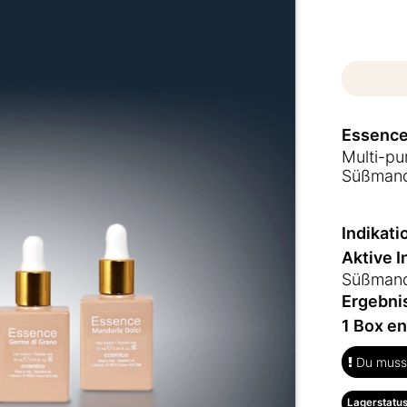
Essenc
Multi-p
Süßmande
Indikati
Aktive I
Süßmand
Ergebni
1 Box en
Du musst
Lagerstatus