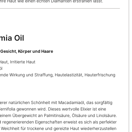
re Haut wie einen echten Diamanten erstrahlen lässt.
ia Oil
Gesicht, Körper und Haare
ut, Irritierte Haut
öl
nde Wirkung und Straffung, Hautelastizität, Hauterfrischung
rer natürlichen Schönheit mit Macadamiaöl, das sorgfältig
folia gewonnen wird. Dieses wertvolle Elixier ist eine
 einem Übergewicht an Palmitinsäure, Ölsäure und Linolsäure.
egenerierenden Eigenschaften erweist es sich als perfekter
 Weichheit für trockene und gereizte Haut wiederherzustellen