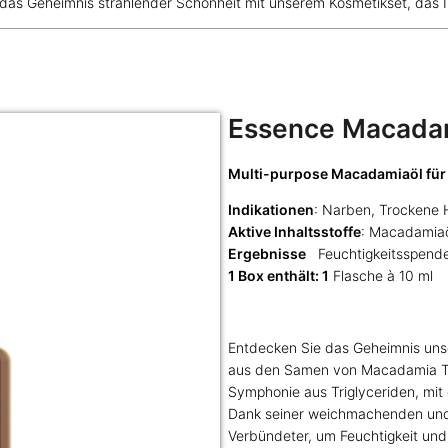
das Geheimnis strahlender Schönheit mit unserem Kosmetikset, das Ih
Essence Macadam
Multi-purpose Macadamiaöl für 
Indikationen
: Narben, Trockene Ha
Aktive Inhaltsstoffe
: Macadamia
Ergebnisse
Feuchtigkeitsspende
1 Box enthält: 1
Flasche à 10 ml
Entdecken Sie das Geheimnis unse
aus den Samen von Macadamia Terni
Symphonie aus Triglyceriden, mit
Dank seiner weichmachenden und r
Verbündeter, um Feuchtigkeit und