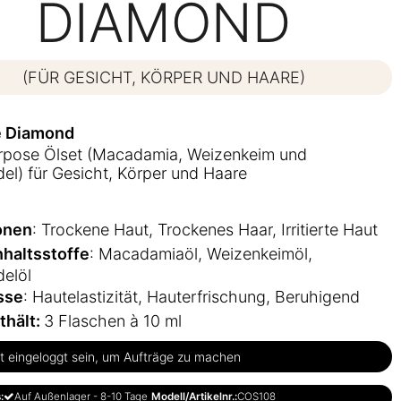
DIAMOND
(FÜR GESICHT, KÖRPER UND HAARE)
e Diamond
urpose Ölset (Macadamia, Weizenkeim und
l) für Gesicht, Körper und Haare
onen
: Trockene Haut, Trockenes Haar, Irritierte Haut
nhaltsstoffe
: Macadamiaöl, Weizenkeimöl,
elöl
sse
: Hautelastizität, Hauterfrischung, Beruhigend
thält:
3 Flaschen à 10 ml
 eingeloggt sein, um Aufträge zu machen
:
Auf Außenlager - 8-10 Tage
Modell/Artikelnr.:
COS108