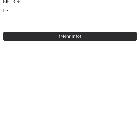
MST305
test
(Mehr Info)