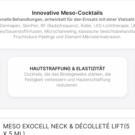
Innovative Meso‑Cocktails
ionelle Behandlungen, entwickelt für den Einsatz mit einer Vielzah
Dermapen, SkinPen, RF (Radiofrequenz), Roller, LED‑Lichttherapie, Ult
/Sauerstoffinfusion, Microchanneling, klassische Gesichtsbehandlun
Fruchtsäure‑Peelings und Diamant‑Mikrodermabrasion.
HAUTSTRAFFUNG & ELASTIZITÄT
Cocktails, die das Bindegewebe stärken, die
Festigkeit verbessern und Hauterschlaffung
reduzieren.
MESO EXOCELL NECK & DÉCOLLETÉ LIFT(5
X 5 ML)