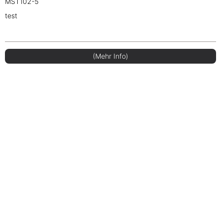
MST102-5
test
(Mehr Info)