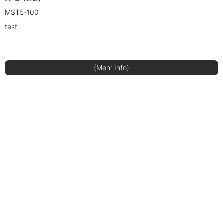
MST5-100
test
(Mehr Info)