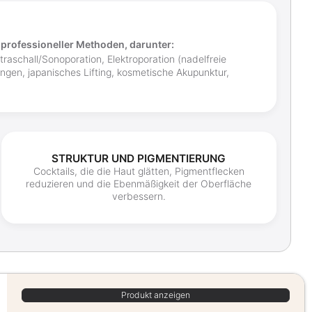
l professioneller Methoden, darunter:
raschall/Sonoporation, Elektroporation (nadelfreie
gen, japanisches Lifting, kosmetische Akupunktur,
STRUKTUR UND PIGMENTIERUNG
Cocktails, die die Haut glätten, Pigmentflecken
reduzieren und die Ebenmäßigkeit der Oberfläche
verbessern.
Produkt anzeigen