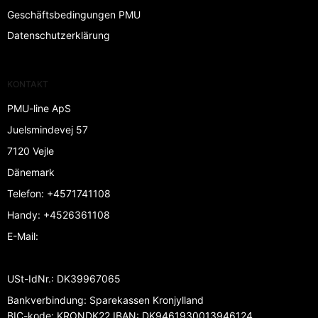
Geschäftsbedingungen PMU
Datenschutzerklärung
KONTAKT
PMU-line ApS
Juelsmindevej 57
7120 Vejle
Dänemark
Telefon
:
+4571741108
Handy
:
+4526361108
E-Mail
:
USt-IdNr.
:
DK39967065
Bankverbindung
:
Sparekassen Kronjylland
BIC-kode: KRONDK22 IBAN: DK9461930013946124