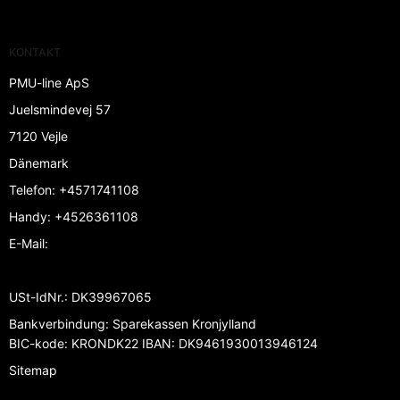
KONTAKT
PMU-line ApS
Juelsmindevej 57
7120 Vejle
Dänemark
Telefon
:
+4571741108
Handy
:
+4526361108
E-Mail
:
USt-IdNr.
:
DK39967065
Bankverbindung
:
Sparekassen Kronjylland
BIC-kode: KRONDK22 IBAN: DK9461930013946124
Sitemap