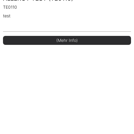
TE0110
test
(Mehr Info)