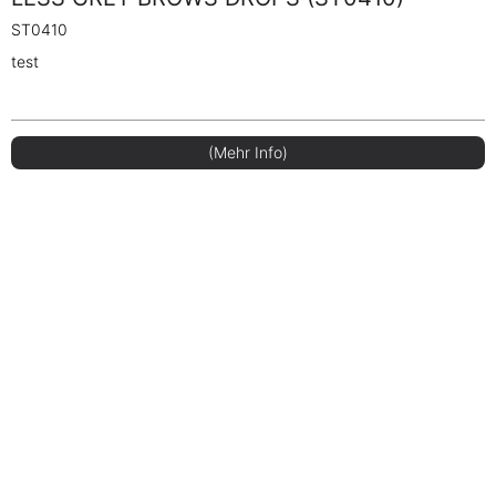
ST0410
test
(Mehr Info)